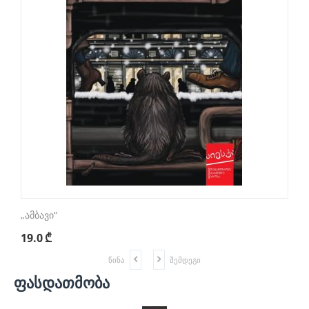
„ამბავი“
„
19.0
₾
1
წინა
შემდეგი
ფასდათმობა