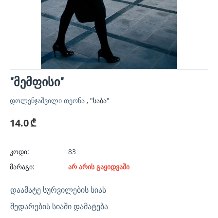
"მემფისი"
დოლენჯაშვილი თეონა
, "საბა"
14.0
₾
კოდი:
83
მარაგი:
არ არის გაყიდვაში
ᲓᲐᲐᲛᲐᲢᲔ ᲡᲣᲠᲕᲘᲚᲔᲑᲘᲡ ᲡᲘᲐᲡ
ᲨᲔᲓᲐᲠᲔᲑᲘᲡ ᲡᲘᲐᲨᲘ ᲓᲐᲛᲐᲢᲔᲑᲐ