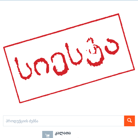
ᲙᲐᲚᲐᲗᲐ