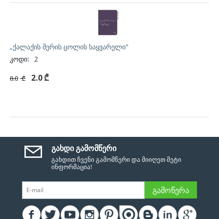
„ქალაქის მერის ცოლის საყვარელი"
კოდი:
2
2.0
₾
8.0
₾
ᲒᲐᲮᲓᲘ ᲒᲐᲛᲝᲛᲬᲔᲠᲘ
გახდით ჩვენი გამომწერი და მიიღეთ მეტი
ინფორმაცია!
ᲒᲐᲛᲝᲬᲔᲠᲐ