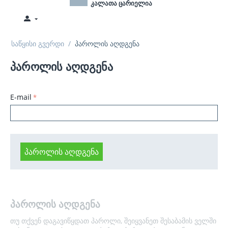
კალათა ცარიელია
საწყისი გვერდი
/
პაროლის აღდგენა
პაროლის აღდგენა
E-mail
ᲞᲐᲠᲝᲚᲘᲡ ᲐᲦᲓᲒᲔᲜᲐ
პაროლის აღდგენა
თუ თქვენ დაგავიწყდათ პაროლი, შეიყვანეთ შესაბამის ველში