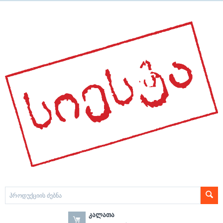
ᲙᲐᲚᲐᲗᲐ