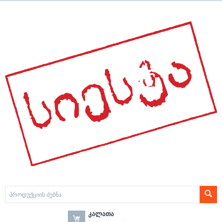
ᲙᲐᲚᲐᲗᲐ