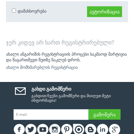
დამახსოვრება
ᲐᲕᲢᲝᲠᲘᲖᲐᲪᲘᲐ
ჯერ კიდევ არ ხართ რეგისტრირებული?
ახალი ანგარიშის რეგისტრაციის პროცესი საკმაოდ მარტივია
და წაგართმევთ წუთზე ნაკლებ დროს.
ახალი მომხმარებლის რეგისტრაცია
ᲒᲐᲮᲓᲘ ᲒᲐᲛᲝᲛᲬᲔᲠᲘ
გახდით ჩვენი გამომწერი და მიიღეთ მეტი
ინფორმაცია!
ᲒᲐᲛᲝᲬᲔᲠᲐ