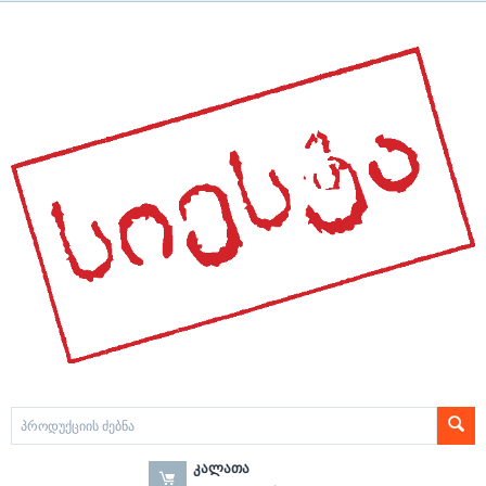
ᲙᲐᲚᲐᲗᲐ