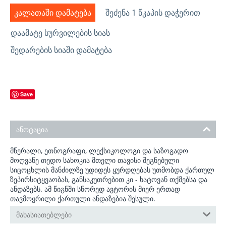
ᲙᲐᲚᲐᲗᲐᲨᲘ ᲓᲐᲛᲐᲢᲔᲑᲐ
ᲨᲔᲫᲔᲜᲐ 1 ᲬᲙᲐᲞᲘᲡ ᲓᲐᲭᲔᲠᲘᲗ
ᲓᲐᲐᲛᲐᲢᲔ ᲡᲣᲠᲕᲘᲚᲔᲑᲘᲡ ᲡᲘᲐᲡ
ᲨᲔᲓᲐᲠᲔᲑᲘᲡ ᲡᲘᲐᲨᲘ ᲓᲐᲛᲐᲢᲔᲑᲐ
Save
ანოტაცია
მწერალი, ეთნოგრაფი, ლექსიკოლოგი და საზოგადო
მოღვაწე თედო სახოკია მთელი თავისი შეგნებული
სიცოცხლის მანძილზე უდიდეს ყურდღებას უთმობდა ქართულ
ზეპირსიტყვაობას, განსაკუთრებით კი - ხატოვან თქმებსა და
ანდაზებს. ამ წიგნში სწორედ ავტორის მიერ ერთად
თავმოყრილი ქართული ანდაზებია შესული.
მახასიათებლები