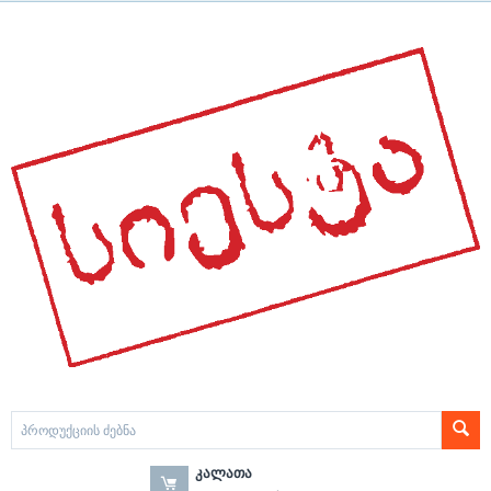
ᲙᲐᲚᲐᲗᲐ