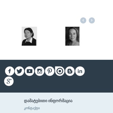
ᲓᲐᲛᲐᲢᲔᲑᲘᲗᲘ ᲘᲜᲤᲝᲠᲛᲐᲪᲘᲐ
კონტაქტი