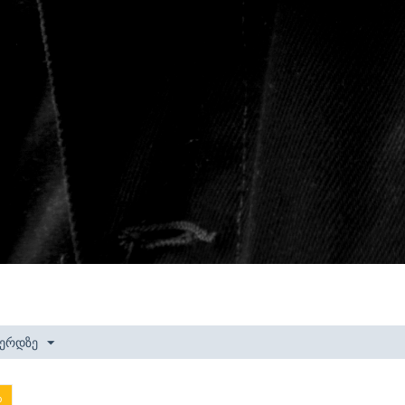
ვერდზე
%