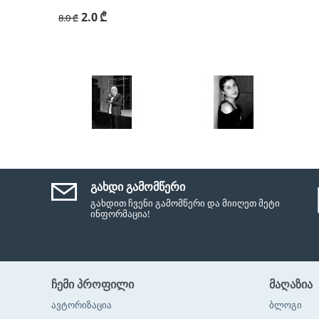
2.0
₾
8.0
₾
ᲒᲐᲮᲓᲘ ᲒᲐᲛᲝᲛᲬᲔᲠᲘ
გახდით ჩვენი გამომწერი და მიიღეთ მეტი
ინფორმაცია!
ᲩᲔᲛᲘ ᲞᲠᲝᲤᲘᲚᲘ
ᲛᲐᲦᲐᲖᲘᲐ
ავტორიზაცია
ბლოგი