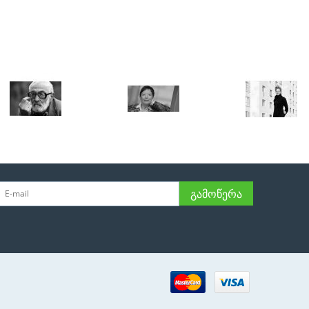
ᲒᲐᲛᲝᲬᲔᲠᲐ