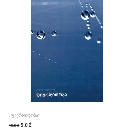
„ფიქრდიდობა"
5.0
₾
10.0
₾