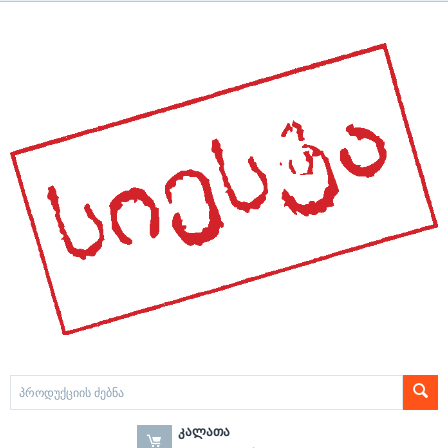
ᲙᲐᲚᲐᲗᲐ