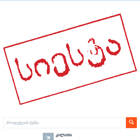
ᲙᲐᲚᲐᲗᲐ