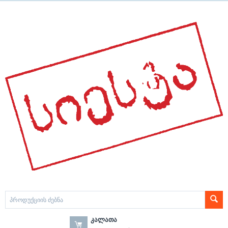
ᲙᲐᲚᲐᲗᲐ